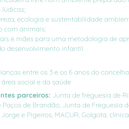
e
lúdicas;
reza,
ecologia
e
sustentabilidade
ambient
o
com
animais;
ais
e
mães
para
uma
metodologia
de
ap
do
desenvolvimento
infantil.
ianças entre os 3 e os 6 anos do concelho
área social e da saúde
ntes parceiros:
Junta de freguesia de Ri
de Paços de Brandão, Junta de Freguesia 
orge e Pigeiros, MACUR, Golgota, clínicas