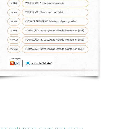
na
natureza,
com
recurso
a