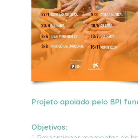
Projeto
apoiado
pelo
BPI
fun
Objetivos:
1.
Proporcionar
momentos
de
br