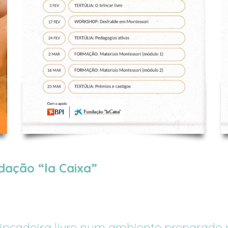
dação
“la
Caixa”
incadeira
livre
num
ambiente
preparado